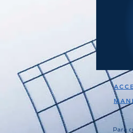
ACC
MAN
Para c