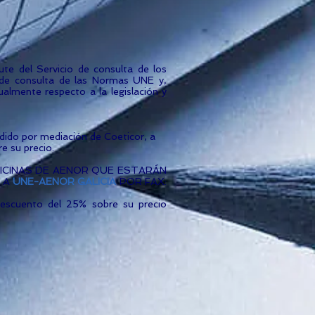
ute del Servicio de consulta de los
 de consulta de las Normas UNE y,
ualmente respecto a la legislación y
dido por mediación de Coeticor, a
e su precio.
S OFICINAS DE AENOR QUE ESTARÁN
O A
UNE-AENOR GALICIA
POR FAX:
descuento del 25% sobre su precio