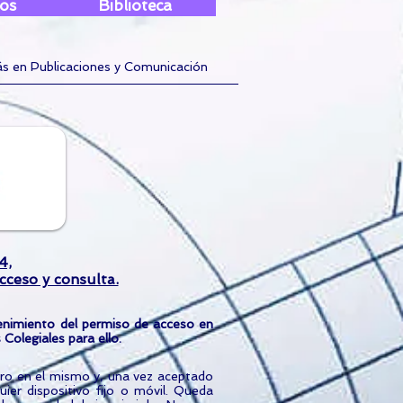
os
Biblioteca
ás en Publicaciones y Comunicación
4,
cceso y consulta.
nimiento del permiso de acceso en
Colegiales para ello.
tro en el mismo y, una vez aceptado
er dispositivo fijo o móvil. Queda