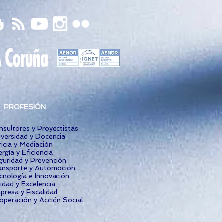
PROFESIÓN
nsultores y Proyectistas
iversidad y Docencia
icia y Mediación
rgía y Eficiencia
guridad y Prevención
ansporte y Automoción
cnología e Innovación
idad y Excelencia
presa y Fiscalidad
operación y Acción Social