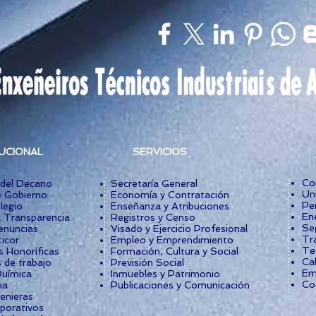
TUCIONAL
SERVICIOS
Co
 del Decano
Secretaría General
Un
 Gobierno
Economía y Contratación
Per
legio
Enseñanza y Atribuciones
Ene
a Transparencia
Registros y Censo
Se
enuncias
Visado y Ejercicio Profesional
Tr
icor
Empleo y Emprendimiento
Te
s Honoríficas
Formación, Cultura y Social
Cal
 de trabajo
Previsión Social
Em
uímica
Inmuebles y Patrimonio
Co
ma
Publicaciones y Comunicación
enieras
rporativos