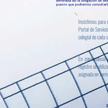
eliminada así la obligación de 
puesto que podremos consultarla
Insistimos; para 
Portal de Servici
colegial de cada s
En consonancia 
registro se utili
asignada en form
a