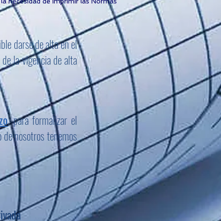
 la necesidad de imprimir las Normas
ble darse de alta en el
de la vigencia de alta
zo
, para formalizar el
no de nosotros tenemos
rivada