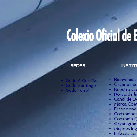
SEDES
INSTI
Bienvenida
Sede A Coruña
Órganos de
Sede Santiago
Nuestro Co
Sede Ferrol
Portal de l
Canal de D
Marca Coet
Distincione
Comisiones
Comisión Q
Organigra
Mujeres Ing
Enlaces co