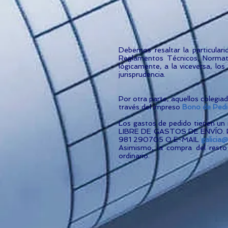
Debemos resaltar la particulari
Reglamentos Técnicos, Normati
lógicamente, a la viceversa, lo
jurisprudencia.
Por otra parte, aquellos colegi
través del impreso
Bono de Pedi
Los gastos de pedido tienen
LIBRE DE GASTOS DE ENVÍO.
981 290705 O E-MAIL
galicia
Asimismo, la compra del resto
ordinario.