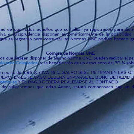
dad de que todos aquellos que se hallen ya registrados para disfr
va y Jurisprudencia disponen automáticamente de la posibilidad
s que se registren para consultar las Normas UNE podrán hacerlo ig
Compra de Normas UNE
ados que deseen disponer de alguna Norma UNE, pueden realizar el pe
do para Colegiados
, y se beneficiarán de un descuento del 30 % sobr
 un importe de 5,95 % + IVA 16 %. SALVO SI SE RETIRAN EN LA
 PERO, EN ESTE CASO DEBERÁ ENVIARSE EL BONO DE PEDID
@aenor.es
Y EL PAGO DEBERÁ REALIZARSE AL CONTADO
 de publicaciones que edite Aenor, estará compensada con un 