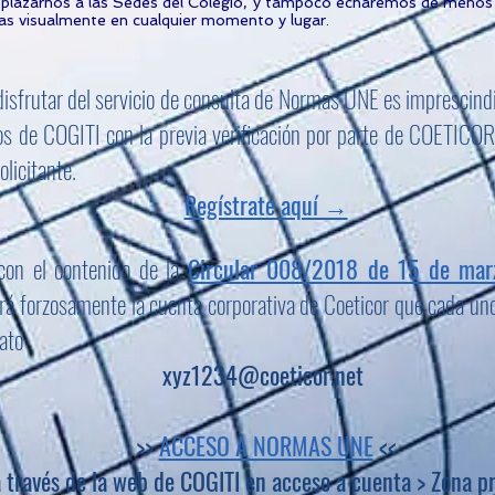
desplazarnos a las Sedes del Colegio, y tampoco echaremos de menos
s visualmente en cualquier momento y lugar.
disfrutar del servicio de consulta de Normas UNE es imprescindi
os de COGITI con la previa verificación por parte de COETICOR 
olicitante.
Regístrate aquí →
con el contenido de la
Circular 008/2018 de 15 de mar
zará forzosamente la cuenta corporativa de Coeticor que cada u
ato
xyz1234@coeticor.net
>>
ACCESO A NORMAS UNE
<<
 través de la web de COGITI en acceso a cuenta > Zona p