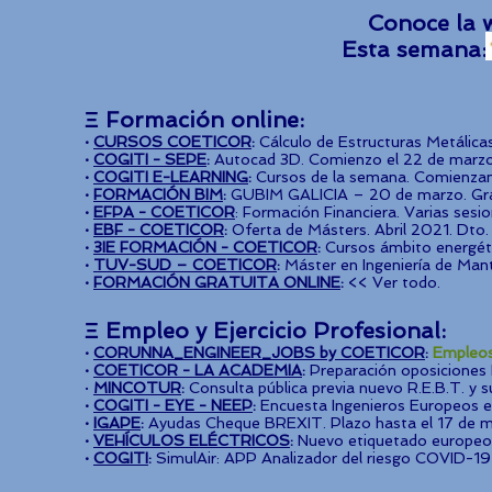
Conoce la 
Esta sema
Ξ Formación online:
·
CURSOS COETICOR
:
Cálculo de Estructuras Metálicas
·
COGITI - SEPE
:
Autocad 3D. Comienzo el 22 de marzo
·
COGITI E-LEARNING
:
Cursos de la semana. Comienzan
·
FORMACIÓN BIM
:
GUBIM GALICIA – 20 de marzo. Gra
·
EFPA - COETICOR
: Formación Financiera. Varias ses
·
EBF - COETICOR
:
Oferta de Másters. Abril 2021. Dto. 
·
3IE FORMACIÓN - COETICOR
:
Cursos ámbito energéti
·
TUV-SUD – COETICOR
:
Máster en Ingeniería de Man
·
FORMACIÓN GRATUITA ONLINE
:
<< Ver todo.
Ξ Empleo y Ejercicio Profesional:
·
CORUNNA_ENGINEER_JOBS by COETICOR
:
Empleos
·
COETICOR - LA ACADEMIA
:
Preparación oposiciones E
·
MINCOTUR
:
Consulta pública previa nuevo R.E.B.T. y s
·
COGITI - EYE - NEEP
:
Encuesta Ingenieros Europeos en 
·
IGAPE
:
Ayudas
Cheque BREXIT. Plazo hasta el 17 de 
·
VEHÍCULOS ELÉCTRICOS
:
Nuevo etiquetado europeo
·
COGITI
:
SimulAir: APP Analizador del riesgo COVID-19