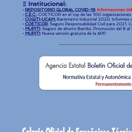
Ξ Institucional:
·
REPOSITORIO GLOBAL COVID-19
:
Informaciones útil
·
C.E.C.
:
COETICOR en el top de las 100 organizaciones s
·
COGITI-UCAM:
Barómetro Industrial 2020: Informes d
·
COETICOR
:
Seguro Responsabilidad Civil para 2021. Ce
·
MUPITI
:
Seguro de ahorro Bambú. Promoción del 8 al 
·
MUPITI
:
Nueva versión gratuita de la APP.