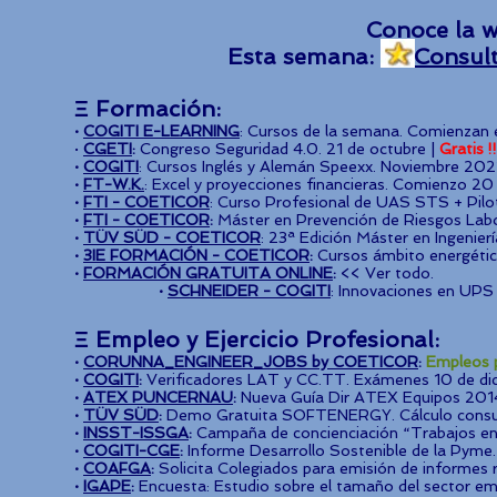
Conoce la w
Esta semana:
Consult
Ξ
Formación:
·
COGITI E-LEARNING
: Cursos de la semana. Comienzan e
·
CGETI
:
Congreso Seguridad 4.0. 21 de octubre |
Gratis !!
·
COGITI
: Cursos Inglés y Alemán Speexx. Noviembre 202
·
FT-W.K.
:
Excel y proyecciones financieras. Comienzo 20
·
FTI - COETICOR
: Curso Profesional de UAS STS + Pilo
·
FTI - COETICOR
:
Máster en Prevención de Riesgos Labo
·
TÜV SÜD - COETICOR
: 23ª Edición Máster en Ingenier
·
3IE FORMACIÓN - COETICOR
:
Cursos ámbito energétic
·
FORMACIÓN GRATUITA ONLINE
:
<< Ver todo.
·
SCHNEIDER - COGITI
: Innovaciones en UPS
Ξ
Empleo y
Ejercicio Profesional:
·
CORUNNA_ENGINEER_JOBS by COETICOR
:
Empleos p
·
COGITI
:
Verificadores LAT y CC.TT. Exámenes 10 de d
·
ATEX PUNCERNAU
:
Nueva Guía Dir ATEX Equipos 20
·
TÜV SÜD
:
Demo Gratuita SOFTENERGY. Cálculo consu
·
INSST-ISSGA
:
Campaña de concienciación “Trabajos en
·
COGITI-CGE
:
Informe Desarrollo Sostenible de la Pyme
·
COAFGA
:
Solicita Colegiados para emisión de informes 
·
IGAPE
:
Encuesta: Estudio sobre el tamaño del sector emp