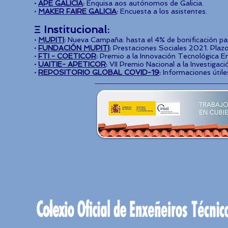
·
APE GALICIA
:
Enquisa aos autónomos de Galicia.
·
MAKER FAIRE GALICIA
:
Encuesta a los asistentes.
Ξ Institucional:
·
MUPITI
:
Nueva Campaña: hasta el 4% de bonificación pa
​·
FUNDACIÓN MUPITI
:
Prestaciones Sociales 2021. Plaz
​·
FTI - COETICOR
:
Premio a la Innovación Tecnológica Em
​·
UAITIE- APETICOR
:
VII Premio Nacional a la Investigac
·
REPOSITORIO GLOBAL COVID-19
:
Informaciones útile