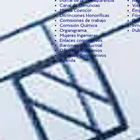
Portal de la Transparencia
Reg
Canal de Denuncias
Vis
Marca Coeticor
Emp
Distinciones Honoríficas
For
Comisiones de trabajo
Pre
Comisión Química
Inm
Organigrama
Pub
Mujeres Ingenieras
Enlaces corporativos
Barómetro Industrial
Ofertas y Convenios
Servicios Corporativos
Agenda