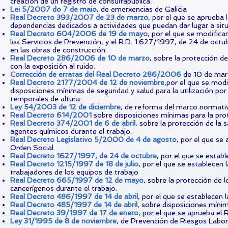
creación de un registro de consultapública.
Lei 5/2007 do 7 de maio
, de emerxencias de Galicia
Real Decreto 393/2007 de 23 de marzo
, por el que se aprueba
dependencias dedicados a actividades que puedan dar lugar a sit
Real Decreto 604/2006 de 19 de mayo
, por el que se modific
los Servicios de Prevención, y el R.D. 1.627/1997, de 24 de octu
en las obras de construcción.
Real Decreto 286/2006 de 10 de marzo
, sobre la protección de
con la exposición al ruido.
Corrección de erratas del Real Decreto 286/2006
de 10 de mar
Real Decreto 2177/2004 de 12 de noviembre
,por el que se modi
disposiciones mínimas de seguridad y salud para la utilización por
temporales de altura..
Ley 54/2003 de 12 de diciembre
, de reforma del marco normativ
Real Decreto 614/2001
sobre disposiciones mínimas para la prote
Real Decreto 374/2001 de 6 de abril
, sobre la protección de la 
agentes químicos durante el trabajo.
Real Decreto Legislativo 5/2000 de 4 de agosto
, por el que se
Orden Social.
Real Decreto 1627/1997, de 24 de octubre
, por el que se estab
Real Decreto 1215/1997 de 18 de julio
,
por el que se establecen l
trabajadores de los equipos de trabajo
Real Decreto 665/1997 de 12 de mayo
, sobre la protección de 
cancerígenos durante el trabajo.
Real Decreto 486/1997 de 14 de abril
, por el que se establecen 
Real Decreto 485/1997 de 14 de abril
, sobre disposiciones mínim
Real Decreto 39/1997 de 17 de enero
, por el que se aprueba el
Ley 31/1995 de 8 de noviembre
, de Prevención de Riesgos Labor