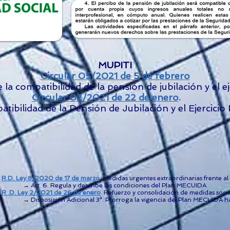
MUPITI
Circular 05/2021 de 5 de febrero
la compatibilidad de la pensión de jubilación y el e
Circular 02/2021 de 22 de enero
.
idad de la Pensión de Jubilación y el Ejercicio 
R.D. Ley 8/2020 de 17 de marzo
. Medidas urgentes extraordinarias frente 
→ Art. 6. Regula y describe las condiciones del Plan MECUIDA
R .D. Ley 2/2021 de 26 de enero
. Refuerzo y consolidación de medidas soci
→ Disposición Adicional 3ª. Prorroga la vigencia del Plan MECUIDA has