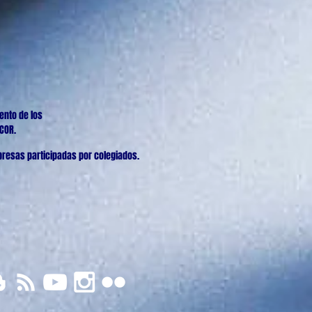
ento de los
ICOR.
resas participadas por colegiados
.