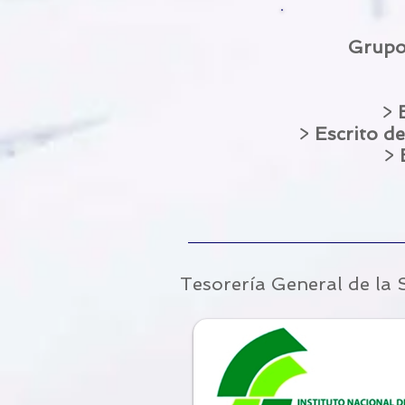
Grupos
>
>
Escrito d
>
E
Tesorería General de la 