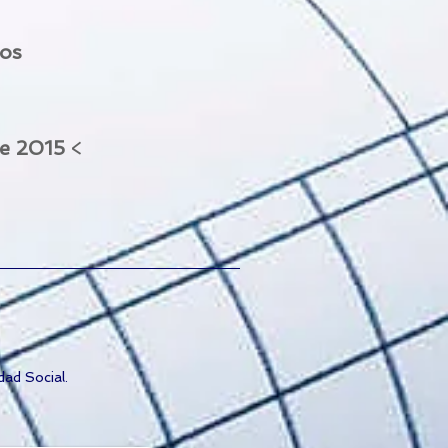
los
de 2015
<
dad Social.