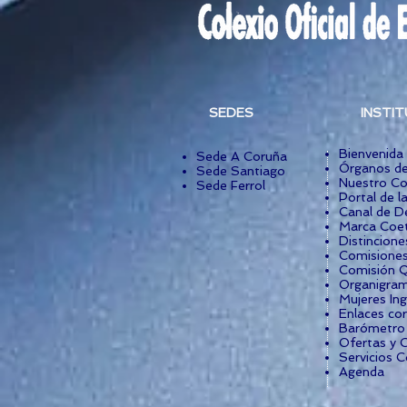
SEDES
INSTI
Bienvenida
Sede A Coruña
Órganos de
Sede Santiago
Nuestro Co
Sede Ferrol
Portal de l
Canal de D
Marca Coet
Distincione
Comisiones
Comisión Q
Organigra
Mujeres Ing
Enlaces co
Barómetro I
Ofertas y 
Servicios C
Agenda