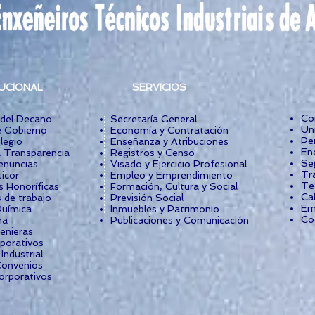
TUCIONAL
SERVICIOS
Co
 del Decano
Secretaría General
Un
 Gobierno
Economía y Contratación
Per
legio
Enseñanza y Atribuciones
Ene
a Transparencia
Registros y Censo
Se
enuncias
Visado y Ejercicio Profesional
Tr
icor
Empleo y Emprendimiento
Te
s Honoríficas
Formación, Cultura y Social
Cal
 de trabajo
Previsión Social
Em
uímica
Inmuebles y Patrimonio
Co
ma
Publicaciones y Comunicación
enieras
rporativos
ndustrial
Convenios
orporativos