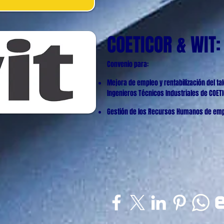
COETICOR & WIT:
Convenio para:
Mejora de empleo y rentabilización del tal
Ingenieros Técnicos Industriales de COET
Gestión de los Recursos Humanos de emp