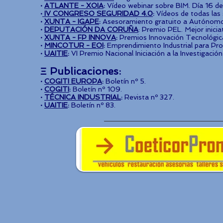
·
ATLANTE - XOIA
:
Vídeo webinar sobre BIM. Día 16 de
·
IV CONGRESO SEGURIDAD 4.0
:
Vídeos de todas las 
·
XUNTA - IGAPE
:
Asesoramiento gratuito a Autónom
·
DEPUTACIÓN DA CORUÑA
: Premio PEL. Mejor inici
·
XUNTA - FP INNOVA
:
Premios Innovación Tecnológic
·
MINCOTUR - EOI
:
Emprendimiento Industrial para Proy
·
UAITIE
:
VI Premio Nacional Iniciación a la Investigació
Ξ Publicaciones:
·
COGITI EUROPA
:
Boletín nº 5.
·
COGITI
:
Boletín nº 109.
·
TÉCNICA INDUSTRIAL
:
Revista nº 327.
·
UAITIE
:
Boletín nº 83.