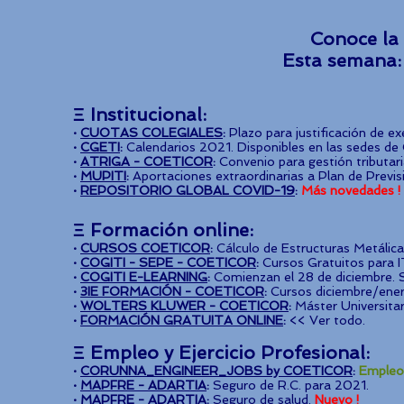
Conoce la
Esta seman
Ξ Institucional:
·
CUOTAS COLEGIALES
:
Plazo para justificación de e
·
CGETI
:
Calendarios 2021. Disponibles en las sedes d
·
ATRIGA - COETICOR
:
Convenio para gestión tributari
·
MUPITI
:
Aportaciones extraordinarias a Plan de Previ
·
REPOSITORIO GLOBAL COVID-19
:
Más novedades !
Ξ Formación online:
·
CURSOS COETICOR
:
Cálculo de Estructuras Metálica
·
COGITI - SEPE - COETICOR
:
Cursos Gratuitos para IT
·
COGITI E-LEARNING
:
Comienzan el 28 de diciembre. 
·
3IE FORMACIÓN - COETICOR
:
Cursos diciembre/ener
·
WOLTERS KLUWER - COETICOR
:
Máster Universitar
·
FORMACIÓN GRATUITA ONLINE
:
<< Ver todo.
Ξ Empleo y Ejercicio Profesional:
·
CORUNNA_ENGINEER_JOBS by COETICOR
:
Empleos
·
MAPFRE - ADARTIA
:
Seguro de R.C. para 2021.
·
MAPFRE - ADARTIA
:
Seguro de salud.
Nuevo !