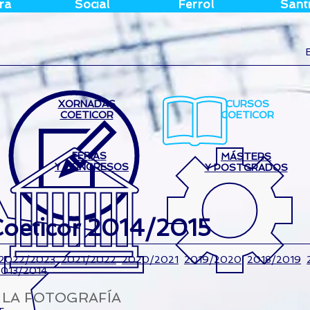
ra
Social
Ferrol
Sant
XORNADAS
CURSOS
COETICOR
COETICOR
FERIAS
MÁSTERS
Y CONGRESOS
Y POSTGRADOS
Coeticor 2014/2015
2022/2023
2021/2022
2020/2021
2019/2020
2018/2019
2013/2014
A LA FOTOGRAFÍA