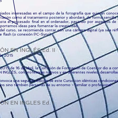
5
iados interesadas en el campo de la fotografía que quieran conoce
ptación como al tratamiento posterior y abordará, de forma sencilla 
asta el procesado final en el ordenador, pasando por aspectos de
ortemos ideas para fomentar la creatividad.
el curso, se recomienda contar con una cámara digital (ya sea réf
e flash (o conexión PC-Sync).
N EN INGLÉS Ed. II
 de 2015
2015 de 16 de abril, la Comisión de Formación de Coeticor dio a con
GLÉS, con profesores nativos y en diferentes niveles, desarrollado
onvoca una segunda edición de este Curso con idénticas condiciones 
os sino también personas de su entorno –familiar o profesional-.
ÓN EN INGLES Ed. I