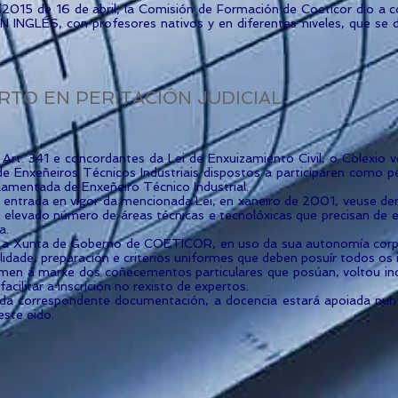
2015 de 16 de abril, la Comisión de Formación de Coeticor dio a c
NGLÉS, con profesores nativos y en diferentes niveles, que se de
RTO EN PERITACIÓN JUDICIAL
Art. 341 e concordantes da Lei de Enxuizamiento Civil, o Colexio v
de Enxeñeiros Técnicos Industriais dispostos a participaren como pé
amentada de Enxeñeiro Técnico Industrial.
a entrada en vigor da mencionada Lei, en xaneiro de 2001, veuse d
n elevado número de áreas técnicas e tecnolóxicas que precisan de
a.
 a Xunta de Goberno de COETICOR, en uso da sua autonomía corpo
idade, preparación e criterios uniformes que deben posuír todos os i
men á marxe dos coñecementos particulares que posúan, voltou incl
facilitar a inscrición no rexisto de expertos.
da correspondente documentación, a docencia estará apoiada nun 
este eido.