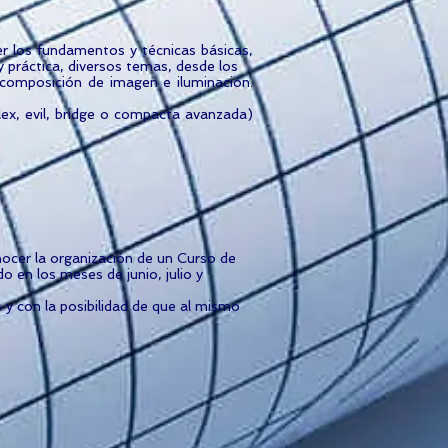
r los fundamentos y técnicas básicas,
y práctica, diversos temas, desde los
 composición de imagen e iluminación.
lex, evil, bridge o compacta avanzada)
ocer la organización de un Curso de
 en los meses de junio, julio y
y con la posibilidad de que al mismo