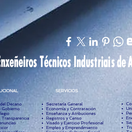
TUCIONAL
SERVICIOS
Co
 del Decano
Secretaría General
Un
 Gobierno
Economía y Contratación
Per
legio
Enseñanza y Atribuciones
Ene
a Transparencia
Registros y Censo
Se
enuncias
Visado y Ejercicio Profesional
Tr
icor
Empleo y Emprendimiento