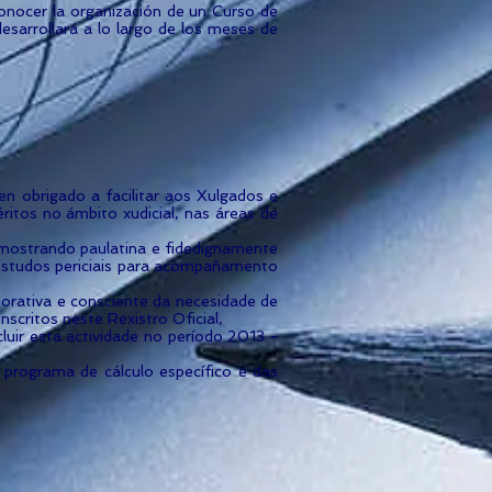
onocer la organización de un Curso de
sarrollará a lo largo de los meses de
en obrigado a facilitar aos Xulgados e
ritos no ámbito xudicial, nas áreas de
emostrando paulatina e fidedignamente
 estudos periciais para acompañamento
rativa e consciente da necesidade de
nscritos neste Rexistro Oficial,
uir esta actividade no período 2013 -
programa de cálculo específico e das