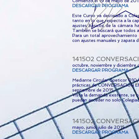
Comienzo el 19 de mayo de 201
DESCARGAR PROGRAMA
Este Curso va destinado a Coleg
tanto en lo que respecta a la ca
ajustes básicos de la cámara h
También se buscará que todos ap
Para un total aprovechamiento d
con ajustes manuales y zapata d
141502 CONVERSACIÓ
octubre, noviembre y diciembre
DESCARGAR PROGRAMA
Mediante Circular Coeticor 010/
prácticas de CONVERSACIÓN EN IN
septiembre de 2015.
Vista la demanda existente, se c
puedan acceder no solo Colegiad
141502 CONVERSACI
mayo, junio, julio de 2015
DESCARGAR PROGRAMA