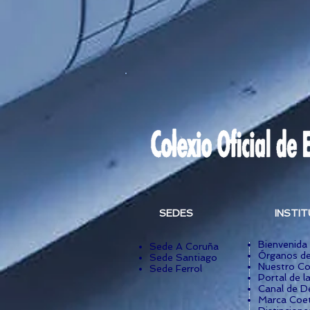
SEDES
INSTI
Bienvenida
Sede A Coruña
Órganos de
Sede Santiago
Nuestro Co
Sede Ferrol
Portal de l
Canal de D
Marca Coet