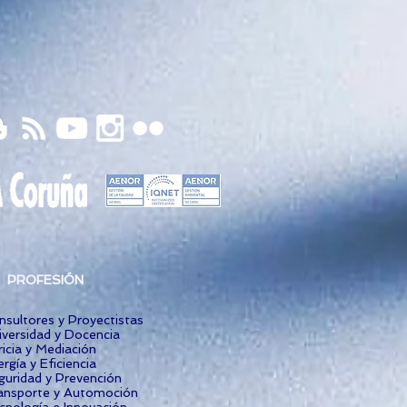
PROFESIÓN
nsultores y Proyectistas
iversidad y Docencia
icia y Mediación
rgía y Eficiencia
guridad y Prevención
ansporte y Automoción