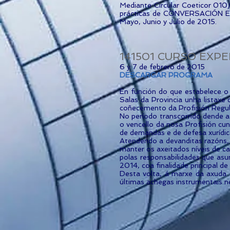
Mediante Circular Coeticor 010/
prácticas de CONVERSACIÓN EN I
Mayo, Junio y Julio de 2015.
141501 CURSO EXPE
6 y 7 de febrero de 2015
DESCARGAR PROGRAMA
En función do que estabelece o 
Salas da Provincia unha listaxe 
coñecemento da Profisión Regul
No período transcorrido dende 
o vencello da nosa Profisión cu
de demandas e de defesa xurídic
Atendendo a devanditas razóns,
manter os axeitados níveis de cal
polas responsabilidades que asu
2014, coa finalidade principal de 
Desta volta, á marxe da axuda 
últimas achegas instrumentais n