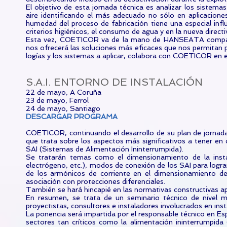
El objetivo de esta jornada técnica es analizar los sistema
aire identificando el más adecuado no sólo en aplicaciones
humedad del proceso de fabricación tiene una especial influe
criterios higiénicos, el consumo de agua y en la nueva direct
Esta vez, COETICOR va de la mano de HANSEATA compañía 
nos ofrecerá las soluciones más eficaces que nos permitan pr
logías y los sistemas a aplicar, colabora con COETICOR en es
S.A.I. ENTORNO DE INSTALACIÓN
22 de mayo, A Coruña
23 de mayo, Ferrol
24 de mayo, Santiago
DESCARGAR PROGRAMA
COETICOR, continuando el desarrollo de su plan de jornadas
que trata sobre los aspectos más significativos a tener en
SAI (Sistemas de Alimentación Ininterrumpida).
Se tratarán temas como el dimensionamiento de la instala
electrógeno, etc.), modos de conexión de los SAI para lograr
de los armónicos de corriente en el dimensionamiento de
asociación con protecciones diferenciales.
También se hará hincapié en las normativas constructivas apli
En resumen, se trata de un seminario técnico de nivel m
proyectistas, consultores e instaladores involucrados en ins
La ponencia será impartida por el responsable técnico 
sectores tan críticos como la alimentación ininterrumpida