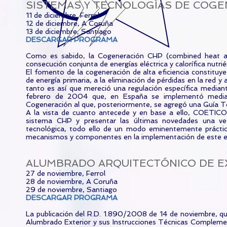
SISTEMAS Y TECNOLOGÍAS DE COG
11 de diciembre, Ferrol
12 de diciembre, A Coruña
13 de diciembre, Santiago
DESCARGAR PROGRAMA
Como es sabido, la Cogeneración CHP (combined heat a
consecución conjunta de energías eléctrica y calorífica nutr
El fomento de la cogeneración de alta eficiencia constituy
de energía primaria, a la eliminación de pérdidas en la red y
tanto es así que mereció una regulación específica media
febrero de 2004 que, en España se implementó medi
Cogeneración al que, posteriormente, se agregó una Guía 
A la vista de cuanto antecede y en base a ello, COETICO
sistema CHP y presentar las últimas novedades una vez 
tecnológica, todo ello de un modo eminentemente práctic
mecanismos y componentes en la implementación de este ex
ALUMBRADO ARQUITECTÓNICO DE E
27 de noviembre, Ferrol
28 de noviembre, A Coruña
29 de noviembre, Santiago
DESCARGAR PROGRAMA
La publicación del R.D. 1.890/2008 de 14 de noviembre, que
Alumbrado Exterior y sus Instrucciones Técnicas Complem