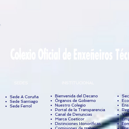
SEDES
INSTITUCIONAL
Bienvenida del Decano
Sec
Sede A Coruña
Órganos de Gobierno
Eco
Sede Santiago
Nuestro Colegio
Ens
Sede Ferrol
Portal de la Transparencia
Reg
Canal de Denuncias
Vis
Marca Coeticor
Emp
Distinciones Honoríficas
For
Comisiones de trabajo
Pre