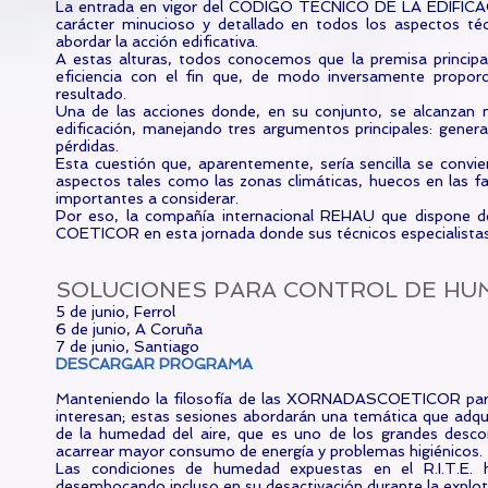
La entrada en vigor del CÓDIGO TÉCNICO DE LA EDIFICACIÓ
carácter minucioso y detallado en todos los aspectos téc
abordar la acción edificativa.
A estas alturas, todos conocemos que la premisa principal
eficiencia con el fin que, de modo inversamente prop
resultado.
Una de las acciones donde, en su conjunto, se alcanzan m
edificación, manejando tres argumentos principales: genera
pérdidas.
Esta cuestión que, aparentemente, sería sencilla se convi
aspectos tales como las zonas climáticas, huecos en las fac
importantes a considerar.
Por eso, la compañía internacional REHAU que dispone de
COETICOR en esta jornada donde sus técnicos especialistas 
SOLUCIONES PARA CONTROL DE HUM
5 de junio, Ferrol
6 de junio, A Coruña
7 de junio, Santiago
DESCARGAR PROGRAMA
Manteniendo la filosofía de las XORNADASCOETICOR para d
interesan; estas sesiones abordarán una temática que adqui
de la humedad del aire, que es uno de los grandes descon
acarrear mayor consumo de energía y problemas higiénicos.
Las condiciones de humedad expuestas en el R.I.T.E. 
desembocando incluso en su desactivación durante la explotaci