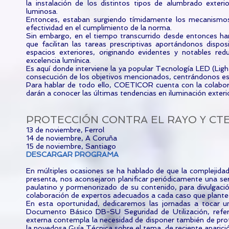
la instalación de los distintos tipos de alumbrado exte
luminosa.
Entonces, estaban surgiendo tímidamente los mecanismos
efectividad en el cumplimiento de la norma.
Sin embargo, en el tiempo transcurrido desde entonces han 
que facilitan las tareas prescriptivas aportándonos dispos
espacios exteriores, originando evidentes y notables re
excelencia lumínica.
Es aquí donde interviene la ya popular Tecnología LED (Ligh
consecución de los objetivos mencionados, centrándonos esp
Para hablar de todo ello, COETICOR cuenta con la colabo
darán a conocer las últimas tendencias en iluminación exteri
PROTECCIÓN CONTRA EL RAYO Y CT
13 de noviembre, Ferrol
14 de noviembre, A Coruña
15 de noviembre, Santiago
DESCARGAR PROGRAMA
En múltiples ocasiones se ha hablado de que la complejida
presenta, nos aconsejaron planificar periódicamente una se
paulatino y pormenorizado de su contenido, para divulgaci
colaboración de expertos adecuados a cada caso que plant
En esta oportunidad, dedicaremos las jornadas a tocar u
Documento Básico DB-SU Seguridad de Utilización, referi
externa contempla la necesidad de disponer también de prot
la novedosa Guía Técnica sobre el tema, de reciente aparici