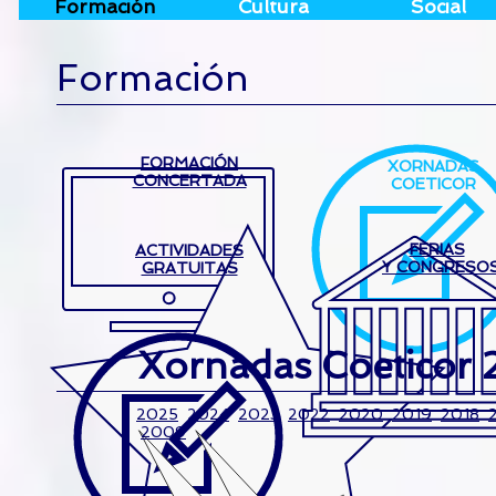
Formación
Cultura
Social
Formación
FORMACIÓN
XORNADAS
CONCERTADA
COETICOR
FERIAS
ACTIVIDADES
Y CONGRESO
GRATUITAS
Xornadas Coeticor 
2025
2024
2023
2022
2020
2019
2018
2009