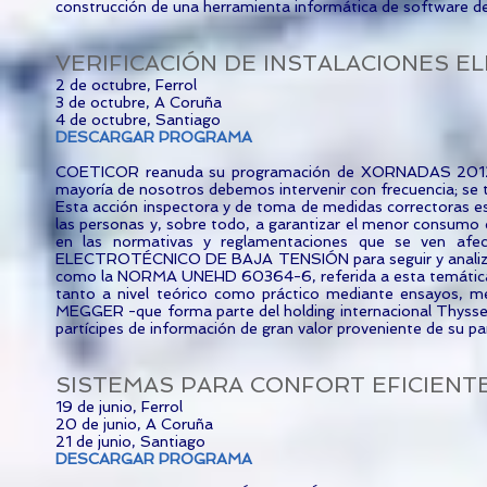
construcción de una herramienta informática de software de
VERIFICACIÓN DE INSTALACIONES E
2 de octubre, Ferrol
3 de octubre, A Coruña
4 de octubre, Santiago
DESCARGAR PROGRAMA
COETICOR reanuda su programación de XORNADAS 2012 ab
mayoría de nosotros debemos intervenir con frecuencia;
Esta acción inspectora y de toma de medidas correctoras est
las personas y, sobre todo, a garantizar el menor consumo 
en las normativas y reglamentaciones que se ven afe
ELECTROTÉCNICO DE BAJA TENSIÓN para seguir y analizar
como la NORMA UNEHD 60364-6, referida a esta temática. 
tanto a nivel teórico como práctico mediante ensayos, me
MEGGER -que forma parte del holding internacional Thyss
partícipes de información de gran valor proveniente de su par
SISTEMAS PARA CONFORT EFICIENTE
19 de junio, Ferrol
20 de junio, A Coruña
21 de junio, Santiago
DESCARGAR PROGRAMA